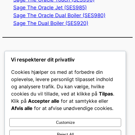
Sage The Oracle Jet (SES985)
Sage The Oracle Dual Boiler (SES980)
Sage The Dual Boiler (SES920)
Vi respekterer dit privatliv
Cookies hjælper os med at forbedre din
oplevelse, levere personligt tilpasset indhold
og analysere trafik. Du kan vælge, hvilke
cookies du vil tillade, ved at klikke på
Tilpas
.
Klik på
Accepter alle
for at samtykke eller
Afvis alle
for at afvise unødvendige cookies.
CVR: 46140443
Customize
Om
Politikker
Reject All