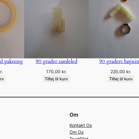
d pakning
90 grader samleled
90 graders bøjni
r.
170,00
kr.
220,00
kr.
urv
Tilføj til kurv
Tilføj til kurv
Om
Kontakt Os
Om Os
TrustPilot