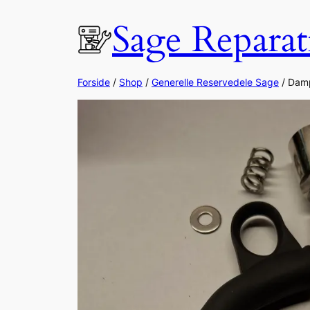
Spring
Sage Reparat
til
indhold
Forside
/
Shop
/
Generelle Reservedele Sage
/ Dam