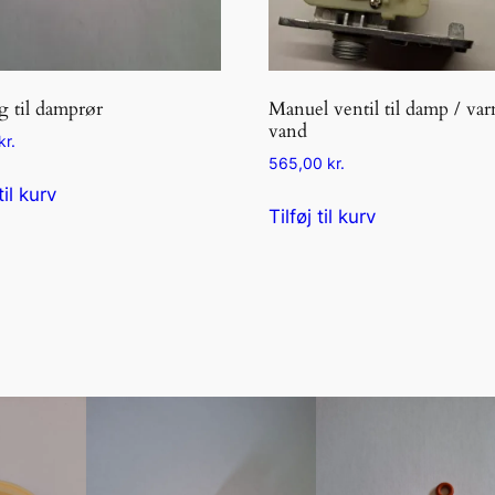
 til damprør
Manuel ventil til damp / va
vand
kr.
565,00
kr.
til kurv
Tilføj til kurv