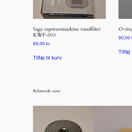
Sage espressomaskine vandfilter
O-ring
KWF-003
90,00
89,00
kr.
Tilføj 
Tilføj til kurv
Relaterede varer