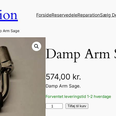
ion
Forside
Reservedele
Reparation
Sælg D
p Arm Sage
Damp Arm 
574,00
kr.
Damp Arm Sage.
Forventet leveringstid 1-2 hverdage
D
Tilføj til kurv
a