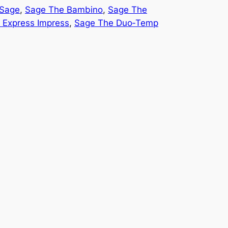
 Sage
, 
Sage The Bambino
, 
Sage The
 Express Impress
, 
Sage The Duo‑Temp