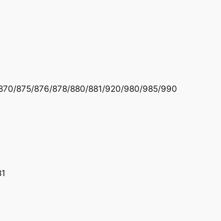
S
a
g
e
E
s
p
0/870/875/876/878/880/881/920/980/985/990
r
e
s
s
o
m
81
a
s
k
i