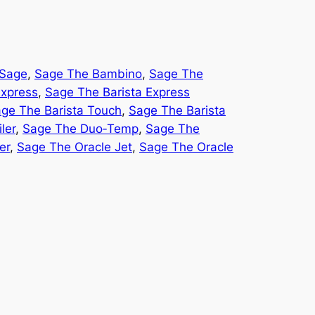
 Sage
, 
Sage The Bambino
, 
Sage The
Express
, 
Sage The Barista Express
ge The Barista Touch
, 
Sage The Barista
ler
, 
Sage The Duo‑Temp
, 
Sage The
er
, 
Sage The Oracle Jet
, 
Sage The Oracle