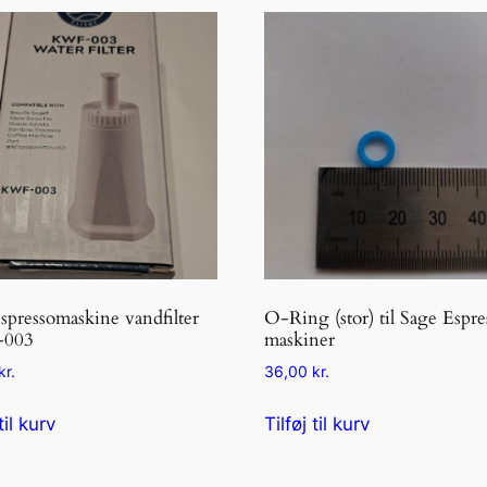
spressomaskine vandfilter
O-Ring (stor) til Sage Espre
003
maskiner
kr.
36,00
kr.
til kurv
Tilføj til kurv