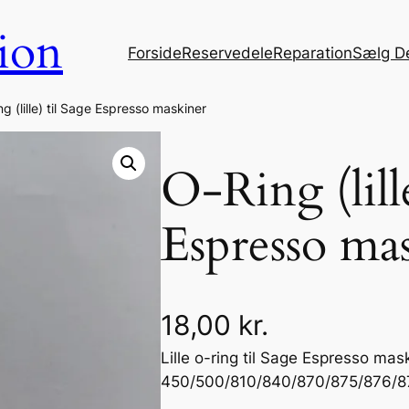
ion
Forside
Reservedele
Reparation
Sælg D
g (lille) til Sage Espresso maskiner
O-Ring (lille
Espresso ma
18,00
kr.
Lille o-ring til Sage Espresso mas
450/500/810/840/870/875/876/8