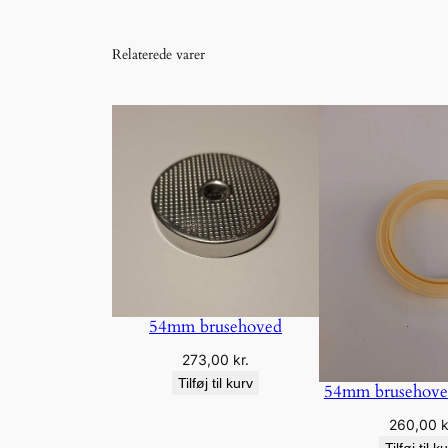
Relaterede varer
54mm brusehoved
273,00
kr.
Tilføj til kurv
54mm brusehove
260,00
k
Tilføj til k