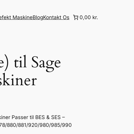
efekt Maskine
Blog
Kontakt Os
0,00 kr.
) til Sage
skiner
kiner Passer til BES & SES –
78/880/881/920/980/985/990