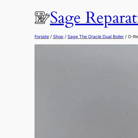
Spring
Sage Reparat
til
indhold
Forside
/
Shop
/
Sage The Oracle Dual Boiler
/ O-Rin