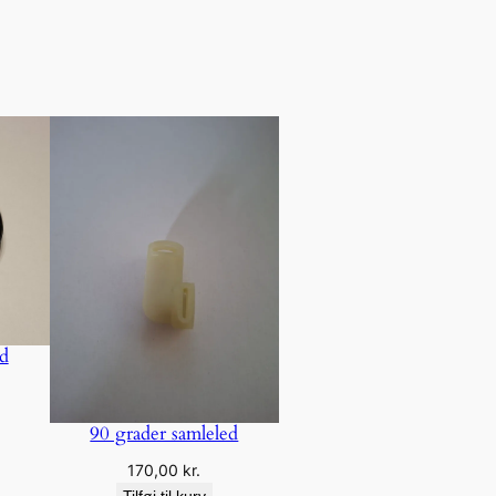
d
90 grader samleled
170,00
kr.
Tilføj til kurv