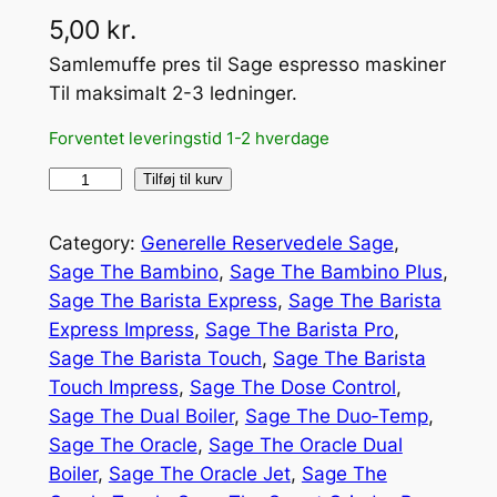
5,00
kr.
Samlemuffe pres til Sage espresso maskiner
Til maksimalt 2-3 ledninger.
Forventet leveringstid 1-2 hverdage
S
Tilføj til kurv
a
m
Category:
Generelle Reservedele Sage
, 
l
Sage The Bambino
, 
Sage The Bambino Plus
, 
e
Sage The Barista Express
, 
Sage The Barista
m
Express Impress
, 
Sage The Barista Pro
, 
u
Sage The Barista Touch
, 
Sage The Barista
f
Touch Impress
, 
Sage The Dose Control
, 
f
Sage The Dual Boiler
, 
Sage The Duo‑Temp
, 
e
Sage The Oracle
, 
Sage The Oracle Dual
p
Boiler
, 
Sage The Oracle Jet
, 
Sage The