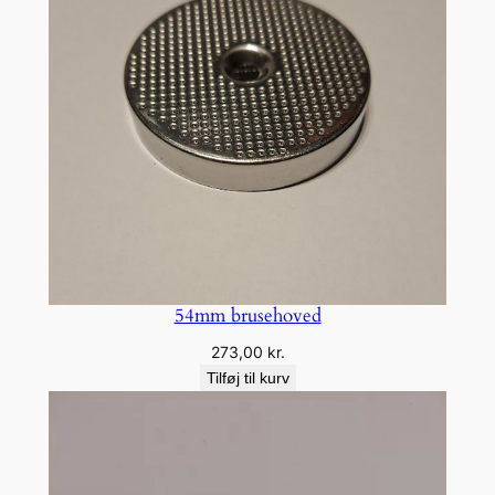
m
a
s
k
i
n
e
r
a
n
t
54mm brusehoved
a
273,00
kr.
l
Tilføj til kurv