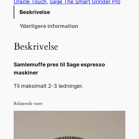
r
Oracle Touch
, 
Sage The Smart Grinder Pro
e
Beskrivelse
s
t
Yderligere information
i
l
Beskrivelse
S
a
Samlemuffe pres til Sage espresso
g
maskiner
e
e
Til maksimalt 2-3 ledninger.
s
p
Relaterede varer
r
e
s
s
o