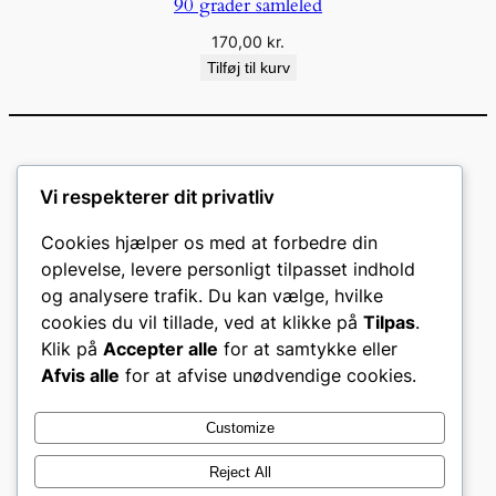
90 grader samleled
170,00
kr.
Tilføj til kurv
Vi respekterer dit privatliv
Cookies hjælper os med at forbedre din
oplevelse, levere personligt tilpasset indhold
og analysere trafik. Du kan vælge, hvilke
cookies du vil tillade, ved at klikke på
Tilpas
.
Klik på
Accepter alle
for at samtykke eller
Afvis alle
for at afvise unødvendige cookies.
CVR: 46140443
Customize
Om
Politikker
Reject All
Kontakt Os
Privacy Policy