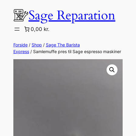
Spring
Sage Reparation
til
indhold
0,00 kr.
Forside
/
Shop
/
Sage The Barista
Express
/ Samlemuffe pres til Sage espresso maskiner