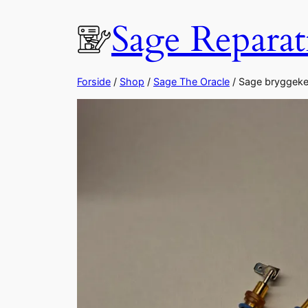
Spring
Sage Reparat
til
indhold
Forside
/
Shop
/
Sage The Oracle
/ Sage bryggeke