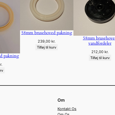
58mm brusehoved pakning
58mm brusehove
239,00
kr.
vandfordeler
Tilføj til kurv
212,00
kr.
d pakning
Tilføj til kurv
r.
urv
Om
Kontakt Os
Om Os