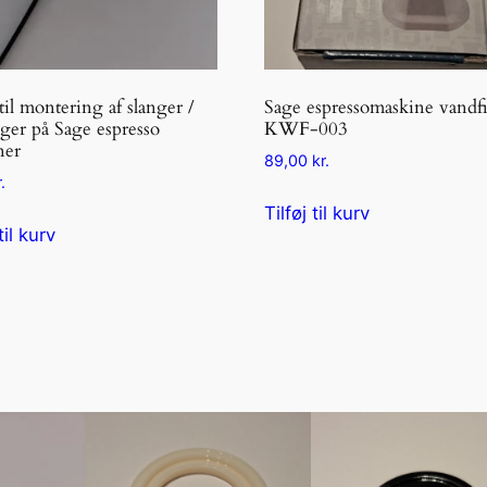
 til montering af slanger /
Sage espressomaskine vandfi
ger på Sage espresso
KWF-003
ner
89,00
kr.
.
Tilføj til kurv
til kurv