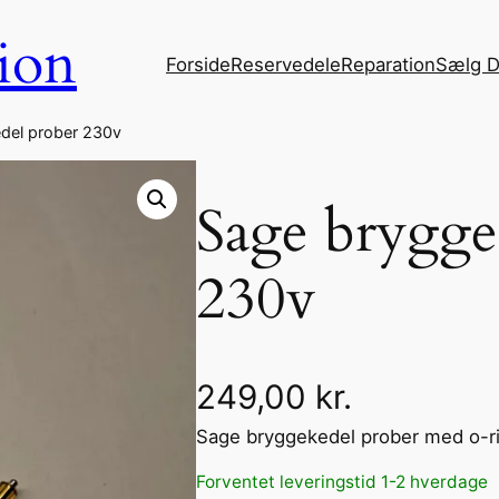
ion
Forside
Reservedele
Reparation
Sælg D
del prober 230v
Sage brygge
230v
249,00
kr.
Sage bryggekedel prober med o-r
Forventet leveringstid 1-2 hverdage