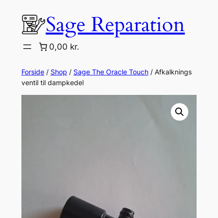
Spring
Sage Reparation
til
indhold
0,00 kr.
Forside
/
Shop
/
Sage The Oracle Touch
/ Afkalknings
ventil til dampkedel