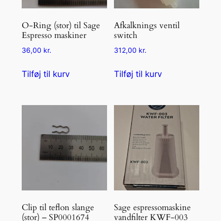
O-Ring (stor) til Sage
Afkalknings ventil
Espresso maskiner
switch
36,00
kr.
312,00
kr.
Tilføj til kurv
Tilføj til kurv
Clip til teflon slange
Sage espressomaskine
(stor) – SP0001674
vandfilter KWF-003