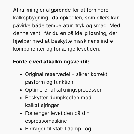
m
p
Afkalkning er afgørende for at forhindre
k
kalkopbygning i dampkedlen, som ellers kan
e
påvirke både temperatur, tryk og smag. Med
d
denne ventil får du en pålidelig løsning, der
e
hjælper med at beskytte maskinens indre
l
komponenter og forlænge levetiden.
a
Fordele ved afkalkningsventil:
n
t
Original reservedel – sikrer korrekt
a
pasform og funktion
l
Optimerer afkalkningsprocessen
Beskytter dampkedlen mod
kalkaflejringer
Forlænger levetiden på din
espressomaskine
Bidrager til stabil damp- og