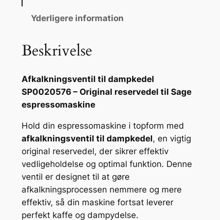
k
n
Yderligere information
i
n
Beskrivelse
g
s
Afkalkningsventil til dampkedel
v
SP0020576 – Original reservedel til Sage
e
espressomaskine
n
t
Hold din espressomaskine i topform med
i
afkalkningsventil til dampkedel
, en vigtig
l
original reservedel, der sikrer effektiv
t
vedligeholdelse og optimal funktion. Denne
i
ventil er designet til at gøre
l
afkalkningsprocessen nemmere og mere
d
effektiv, så din maskine fortsat leverer
a
perfekt kaffe og dampydelse.