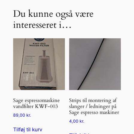
a
m
Du kunne også være
p
interesseret i…
a
r
m
a
n
t
a
l
Sage espressomaskine
Strips til montering af
vandfilter KWF-003
slanger / ledninger på
Sage espresso maskiner
89,00
kr.
4,00
kr.
Tilføj til kurv