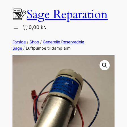
Spring
Sage Reparation
til
indhold
0,00 kr.
Forside
/
Shop
/
Generelle Reservedele
Sage
/ Luftpumpe til damp arm