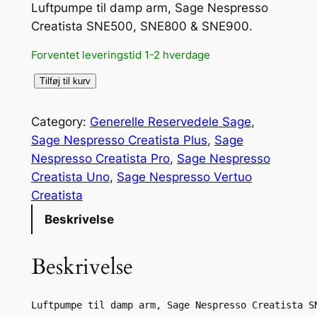
Luftpumpe til damp arm, Sage Nespresso
Creatista SNE500, SNE800 & SNE900.
Forventet leveringstid 1-2 hverdage
L
Tilføj til kurv
u
f
Category:
Generelle Reservedele Sage
, 
t
Sage Nespresso Creatista Plus
, 
Sage
p
Nespresso Creatista Pro
, 
Sage Nespresso
u
Creatista Uno
, 
Sage Nespresso Vertuo
m
Creatista
p
Beskrivelse
e
t
Beskrivelse
i
l
d
Luftpumpe til damp arm, 
Sage Nespresso Creatista S