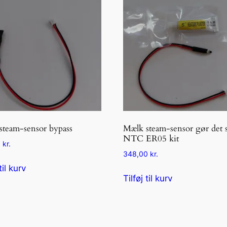
steam-sensor bypass
Mælk steam-sensor gør det 
NTC ER05 kit
0
kr.
348,00
kr.
til kurv
Tilføj til kurv