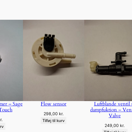
amer – Sage
Flow sensor
Luftblande ventil t
 Touch
dampfuktion – Ven
298,00
kr.
Valve
r.
Tilføj til kurv
249,00
kr.
urv