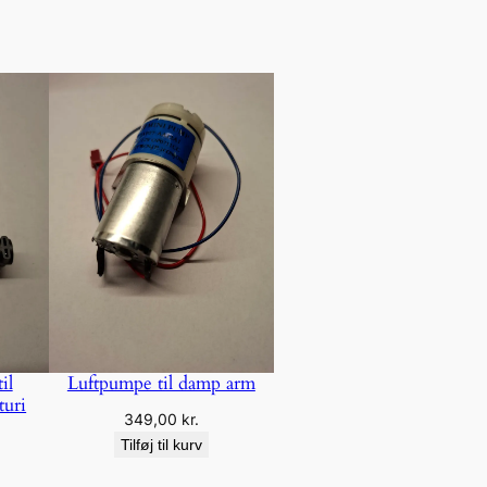
il
Luftpumpe til damp arm
turi
349,00
kr.
Tilføj til kurv