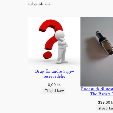
Relaterede varer
Brug for andre Sage-
reservedele?
0,00
kr.
Endestuds til ste
Tilføj til kurv
The Barista
339,00
k
Tilføj til k