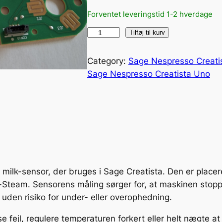
Forventet leveringstid 1-2 hverdage
M
Tilføj til kurv
æ
l
Category:
Sage Nespresso Creatis
k
Sage Nespresso Creatista Uno
s
t
e
a
m
-
s
ilk-sensor, der bruges i Sage Creatista. Den er placere
e
team. Sensorens måling sørger for, at maskinen stoppe
n
en risiko for under- eller overophedning.
s
o
e fejl, regulere temperaturen forkert eller helt nægte a