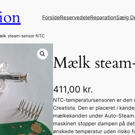
ion
Forside
Reservedele
Reparation
Sælg D
ælk steam-sensor NTC
Mælk steam
411,00
kr.
NTC-temperatursensoren er den or
Creatista. Den er placeret i kand
mælkekanden under Auto-Steam. S
maskinen stopper dampen på det 
ønskede temperatur uden risiko fo