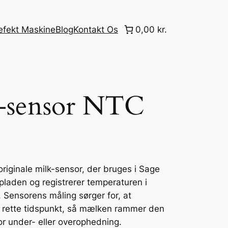
efekt Maskine
Blog
Kontakt Os
0,00 kr.
-sensor NTC
iginale milk-sensor, der bruges i Sage
epladen og registrerer temperaturen i
ensorens måling sørger for, at
rette tidspunkt, så mælken rammer den
r under- eller overophedning.