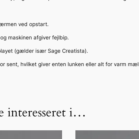
r
N
T
ærmen ved opstart.
C
a
og maskinen afgiver fejlbip.
n
layet (gælder især Sage Creatista).
t
a
for sent, hvilket giver enten lunken eller alt for varm mæl
l
 interesseret i…