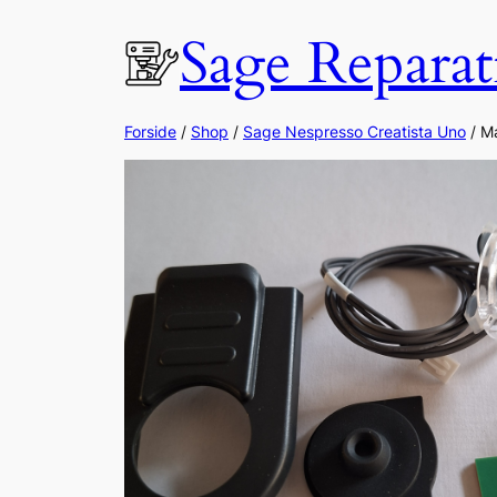
Spring
Sage Reparat
til
indhold
Forside
/
Shop
/
Sage Nespresso Creatista Uno
/ M