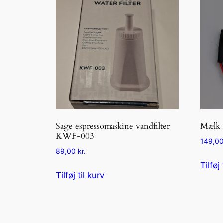
Sage espressomaskine vandfilter
Mælk 
KWF-003
149,0
89,00
kr.
Tilføj 
Tilføj til kurv