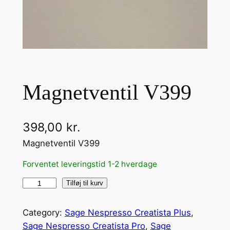
Magnetventil V399
398,00
kr.
Magnetventil V399
Forventet leveringstid 1-2 hverdage
M
Tilføj til kurv
a
g
Category:
Sage Nespresso Creatista Plus
, 
n
Sage Nespresso Creatista Pro
, 
Sage