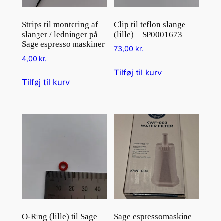
Strips til montering af
Clip til teflon slange
slanger / ledninger på
(lille) – SP0001673
Sage espresso maskiner
73,00
kr.
4,00
kr.
Tilføj til kurv
Tilføj til kurv
O-Ring (lille) til Sage
Sage espressomaskine