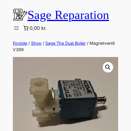
Spring
Sage Reparation
til
indhold
0,00 kr.
Forside
/
Shop
/
Sage The Dual Boiler
/ Magnetventil
V399