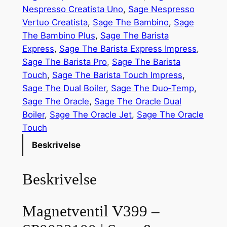
e
Nespresso Creatista Uno
, 
Sage Nespresso
t
Vertuo Creatista
, 
Sage The Bambino
, 
Sage
v
The Bambino Plus
, 
Sage The Barista
e
Express
, 
Sage The Barista Express Impress
, 
n
Sage The Barista Pro
, 
Sage The Barista
t
Touch
, 
Sage The Barista Touch Impress
, 
i
Sage The Dual Boiler
, 
Sage The Duo‑Temp
, 
l
Sage The Oracle
, 
Sage The Oracle Dual
V
Boiler
, 
Sage The Oracle Jet
, 
Sage The Oracle
3
Touch
9
Beskrivelse
9
a
Beskrivelse
n
t
a
Magnetventil V399 –
l