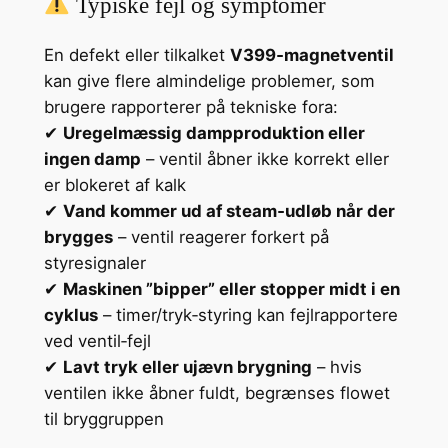
Typiske fejl og symptomer
En defekt eller tilkalket
V399‑magnetventil
kan give flere almindelige problemer, som
brugere rapporterer på tekniske fora:
✔
Uregelmæssig dampproduktion eller
ingen damp
– ventil åbner ikke korrekt eller
er blokeret af kalk
✔
Vand kommer ud af steam‑udløb når der
brygges
– ventil reagerer forkert på
styresignaler
✔
Maskinen ”bipper” eller stopper midt i en
cyklus
– timer/tryk‑styring kan fejlrapportere
ved ventil‑fejl
✔
Lavt tryk eller ujævn brygning
– hvis
ventilen ikke åbner fuldt, begrænses flowet
til bryggruppen