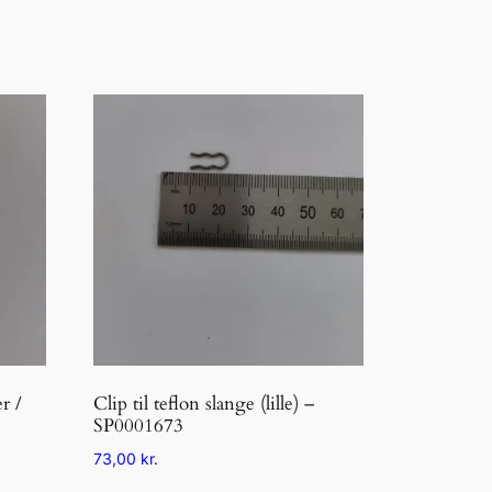
r /
Clip til teflon slange (lille) –
SP0001673
73,00
kr.