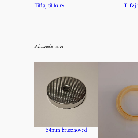
Tilføj til kurv
Tilføj 
Relaterede varer
54mm brusehoved