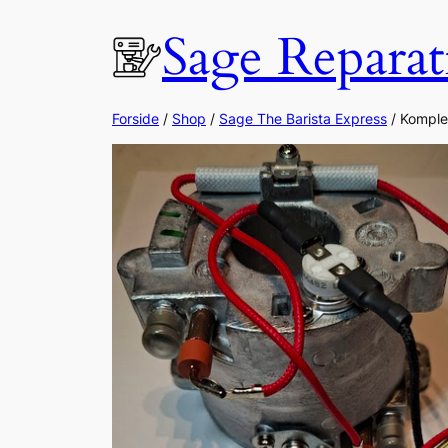
Spring
Sage Reparat
til
indhold
Forside
/
Shop
/
Sage The Barista Express
/ Komple