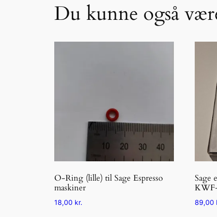
Du kunne også være
O-Ring (lille) til Sage Espresso
Sage e
maskiner
KWF-
18,00
kr.
89,00