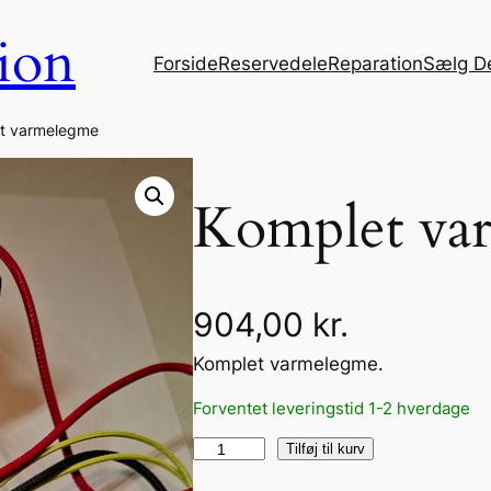
ion
Forside
Reservedele
Reparation
Sælg D
t varmelegme
Komplet va
904,00
kr.
Komplet varmelegme.
Forventet leveringstid 1-2 hverdage
K
Tilføj til kurv
o