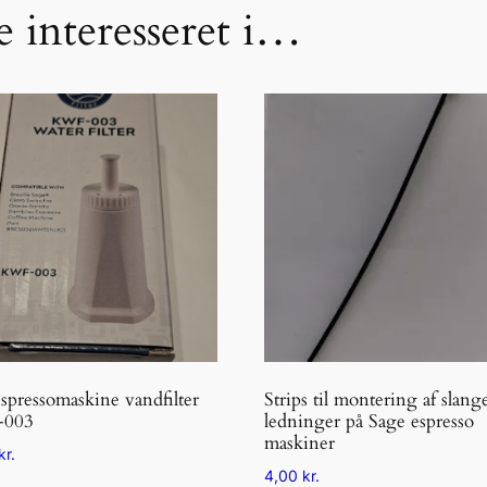
t
 interesseret i…
a
l
spressomaskine vandfilter
Strips til montering af slange
003
ledninger på Sage espresso
maskiner
kr.
4,00
kr.