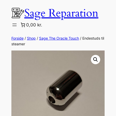
Spring
Sage Reparation
til
indhold
0,00 kr.
Forside
/
Shop
/
Sage The Oracle Touch
/ Endestuds til
steamer