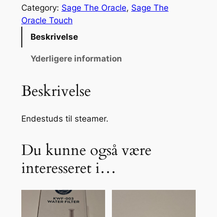
d
Category:
Sage The Oracle
, 
Sage The
e
Oracle Touch
s
Beskrivelse
t
u
Yderligere information
d
s
Beskrivelse
t
i
Endestuds til steamer.
l
s
t
Du kunne også være
e
interesseret i…
a
m
e
r