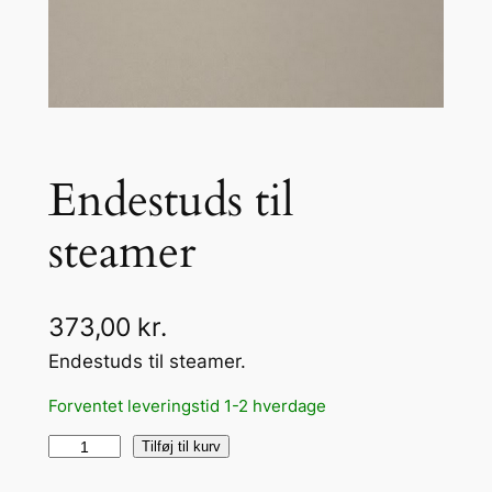
Endestuds til
steamer
373,00
kr.
Endestuds til steamer.
Forventet leveringstid 1-2 hverdage
E
Tilføj til kurv
n